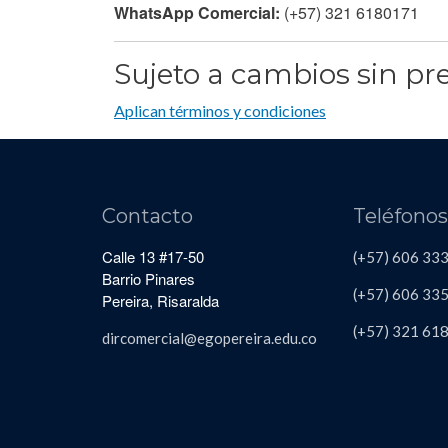
WhatsApp Comercial:
(+57) 321 6180171
Sujeto a cambios sin pre
Aplican términos y condiciones
Contacto
Teléfono
Calle 13 #17-50
(+57) 606 33
Barrio Pinares
(+57) 606
335
Pereira, Risaralda
(+57)
321 61
dircomercial@egopereira.edu.co