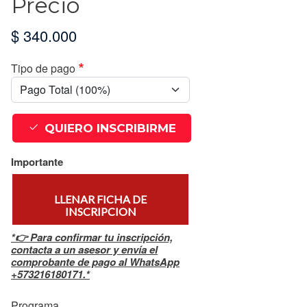
Precio
$ 340.000
Tipo de pago
QUIERO INSCRIBIRME
Importante
LLENAR FICHA DE
INSCRIPCION
*👉 Para confirmar tu inscripción,
contacta a un asesor y envía el
comprobante de pago al WhatsApp
+573216180171.*
Programa