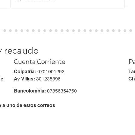
y recaudo
Cuenta Corriente
Pa
Colpatria:
0701001292
Tar
de
Av Villas:
301235396
Ch
Bancolombia:
07356354760
o a uno de estos correos