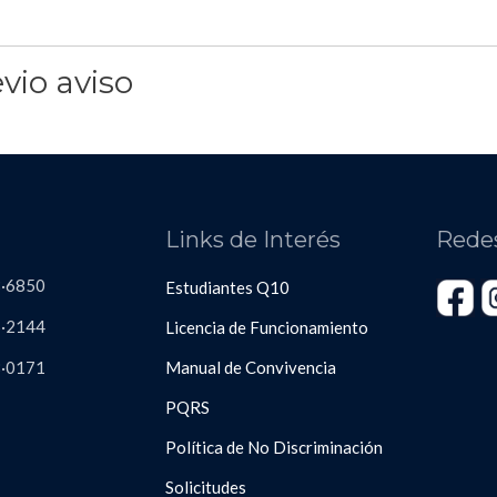
vio aviso
s
Links de Interés
Rede
3·6850
Estudiantes Q10
·2144
Licencia de Funcionamiento
8
·
0171
Manual de Convivencia
PQRS
Política de No Discriminación
Solicitudes