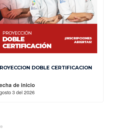
ROYECCION DOBLE CERTIFICACION
DIPLOMA
echa de inicio
Fecha de 
gosto 3 del 2026
Octubre 19