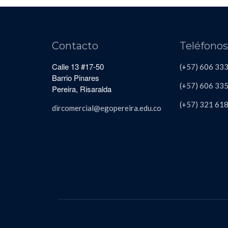
Contacto
Teléfono
Calle 13 #17-50
(+57) 606 33
Barrio Pinares
(+57) 606
335
Pereira, Risaralda
(+57)
321 61
dircomercial@egopereira.edu.co