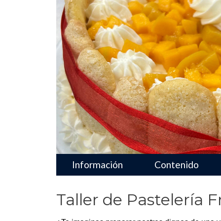
Menu navegador pro
Información
Contenido
Taller de Pastelería 