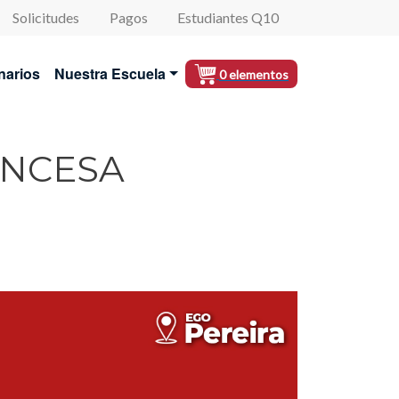
Solicitudes
Pagos
Estudiantes Q10
al
narios
Nuestra Escuela
0 elementos
ANCESA