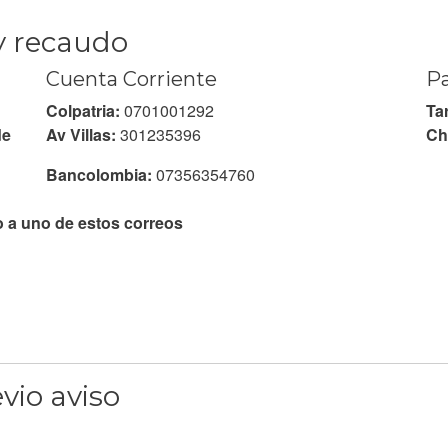
y recaudo
Cuenta Corriente
Pa
Colpatria:
0701001292
Tar
de
Av Villas:
301235396
Ch
Bancolombia:
07356354760
o a uno de estos correos
vio aviso