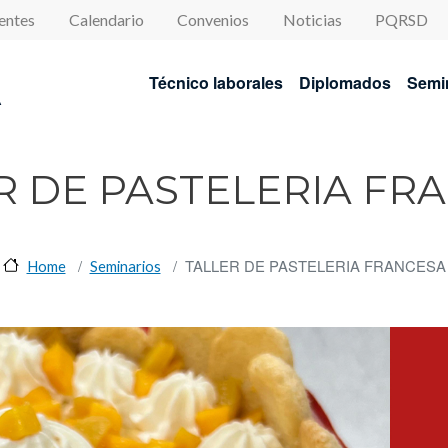
enu
entes
Calendario
Convenios
Noticias
PQRSD
Navegación princip
Técnico laborales
Diplomados
Semi
A
R DE PASTELERIA FR
TALLER DE PASTELERIA FRANCESA
Home
Seminarios