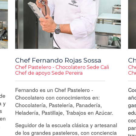
Chef Fernando Rojas Sossa
Ch
Chef Pastelero - Chocolatero Sede Cali
Che
Chef de apoyo Sede Pereira
Che
Fernando es un Chef Pastelero -
Coc
 de
Chocolatero con conocimientos en:
año
a y
Chocolatería, Pastelería, Panadería,
gas
s
Heladería, Pastillaje, Trabajos en Azúcar.
edu
 en
coc
Seguidor de la escuela clásica y artesanal
a
pan
de los grandes pasteleros, con conciencia
tra