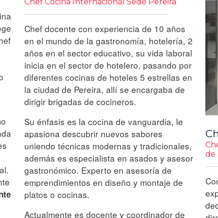
Chef Cocina Internacional Sede Pereira
ina
ege
Chef docente con experiencia de 10 años
hef
en el mundo de la gastronomía, hotelería, 2
años en el sector educativo, su vida laboral
inicia en el sector de hotelero, pasando por
o
diferentes cocinas de hoteles 5 estrellas en
la ciudad de Pereira, allí se encargaba de
dirigir brigadas de cocineros.
mo
Su énfasis es la cocina de vanguardia, le
nda
Ch
apasiona descubrir nuevos sabores
es
uniendo técnicas modernas y tradicionales,
Che
de 
además es especialista en asados y asesor
al.
gastronómico. Experto en asesoría de
Coc
nte
emprendimientos en diseño y montaje de
exp
nte
platos o cocinas.
ded
Actualmente es docente y coordinador de
dir