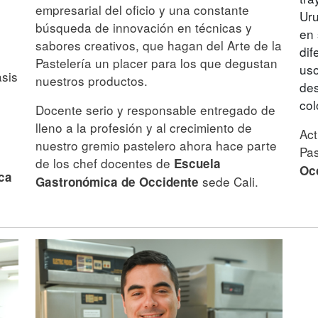
empresarial del oficio y una constante
Uru
búsqueda de innovación en técnicas y
en 
sabores creativos, que hagan del Arte de la
dif
Pastelería un placer para los que degustan
uso
asis
nuestros productos.
des
co
Docente serio y responsable entregado de
lleno a la profesión y al crecimiento de
Act
nuestro gremio pastelero ahora hace parte
Pas
de los chef docentes de
Escuela
Oc
ca
sede Cali.
Gastronómica de Occidente