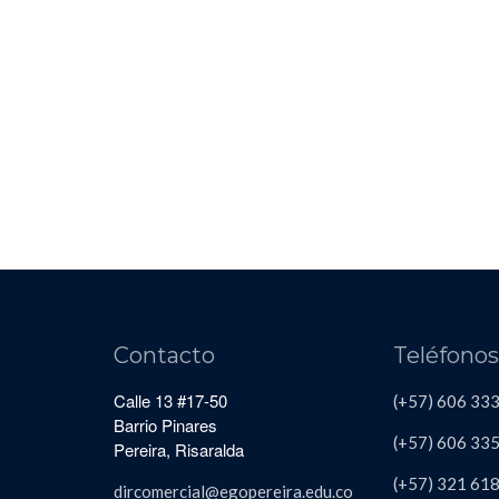
Contacto
Teléfono
Calle 13 #17-50
(+57) 606 33
Barrio Pinares
(+57) 606
335
Pereira, Risaralda
(+57)
321 61
dircomercial@egopereira.edu.co