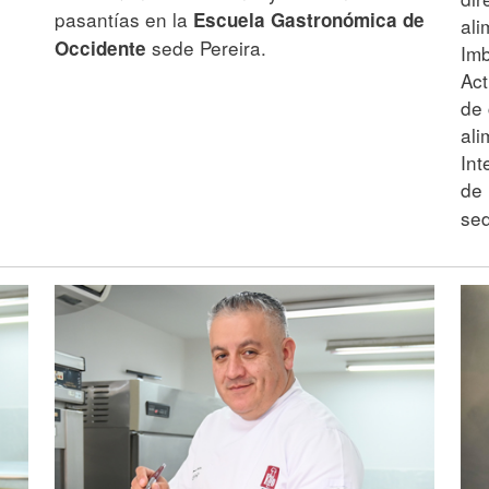
pasantías en la
Escuela Gastronómica de
ali
sede Pereira.
Occidente
Imb
Act
de 
ali
Int
de
sed