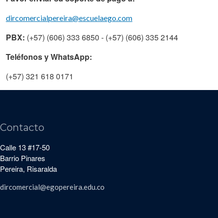
dircomercialpereira@escuelaego.com
PBX:
(+57) (606) 333 6850 - (+57) (606) 335 2144
Teléfonos y WhatsApp:
(+57) 321 618 0171
Contacto
Calle 13 #17-50
Barrio Pinares
Pereira, Risaralda
dircomercial@egopereira.edu.co