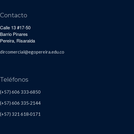
Contacto
Calle 13 #17-50
Barrio Pinares
Pereira, Risaralda
dircomercial@egopereira.edu.co
Teléfonos
(+57) 606 333·6850
(+57) 606
335·2144
(+57)
321 618
·
0171